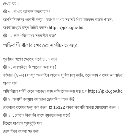
দেওয়া হয়।
🟢 ৬. কোথায় আবেদন করতে হবে?
আপনি নিকটস্থ প্রবাসী কল্যাণ ব্যাংক শাখায় সরাসরি গিয়ে আবেদন করতে পারেন,
অথবা তথ্যের জন্য ভিজিট করুন: https://pkb.gov.bd
🟢 ৭. লোন পরিশোধের সময়সীমা কত?
অভিবাসী ঋণের ক্ষেত্রে: সর্বোচ্চ ৩ বছর
পুনর্বাসন ঋণের ক্ষেত্রে: সর্বোচ্চ ১০ বছর
🟢 ৮. অনলাইনে কি আবেদন করা যায়?
বর্তমানে (২০২৫) সম্পূর্ণ অনলাইন আবেদন সুবিধা চালু হয়নি, তবে ফরম ও তথ্য অনলাইনে
পাওয়া যায়।
অফিসিয়াল সাইট থেকে আবেদন ফরম ডাউনলোড করা যায় 👉 https://pkb.gov.bd
🟢 ৯. প্রবাসী কল্যাণ ব্যাংকের হেল্পলাইন নম্বর কী?
যেকোনো তথ্যের জন্য কল করুন ☎️ 16122 অথবা সরাসরি শাখায় যোগাযোগ করুন।
🟢 ১০. লোনের টাকা কী কাজে ব্যবহার করা যাবে?
বিদেশে যাওয়ার প্রস্তুতি খরচ
দেশে ফিরে ব্যবসা শুরু করা