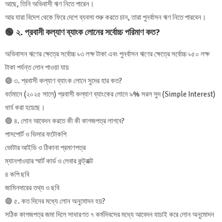
আছে, তিনি অভিবাসী ঋণ নিতে পারেন।
আর যারা বিদেশ থেকে ফিরে দেশে ব্যবসা শুরু করতে চান, তারা পুনর্বাসন ঋণ নিতে পারবেন।
🟢
২. প্রবাসী কল্যাণ ব্যাংক লোনের সর্বোচ্চ পরিমাণ কত?
অভিবাসন ঋণের ক্ষেত্রে সর্বোচ্চ ৳৩ লক্ষ টাকা এবং পুনর্বাসন ঋণের ক্ষেত্রে সর্বোচ্চ ৳৫০ লক্ষ
টাকা পর্যন্ত লোন পাওয়া যায়
🟢 ৩. প্রবাসী কল্যাণ ব্যাংক লোনে সুদের হার কত?
বর্তমানে (২০২৫ সালে) প্রবাসী কল্যাণ ব্যাংকের লোনে ৯% সরল সুদ (Simple Interest)
ধার্য করা হয়েছে।
🟢 ৪. লোন আবেদন করতে কী কী কাগজপত্র লাগবে?
পাসপোর্ট ও ভিসার ফটোকপি
ভোটার আইডি ও ঠিকানা প্রমাণপত্র
ম্যানপাওয়ার স্মার্ট কার্ড ও লেবার কন্ট্রাক্ট
৪ কপি ছবি
জামিনদারের তথ্য ও ছবি
🟢 ৫. কত দিনের মধ্যে লোন অনুমোদন হয়?
সঠিক কাগজপত্র জমা দিলে সাধারণত ৭ কর্মদিবসের মধ্যে আবেদন যাচাই করে লোন অনুমোদন