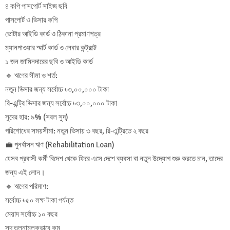
৪ কপি পাসপোর্ট সাইজ ছবি
পাসপোর্ট ও ভিসার কপি
ভোটার আইডি কার্ড ও ঠিকানা প্রমাণপত্র
ম্যানপাওয়ার স্মার্ট কার্ড ও লেবার কন্ট্রাক্ট
১ জন জামিনদারের ছবি ও আইডি কার্ড
🔹 ঋণের সীমা ও শর্ত:
নতুন ভিসার জন্য সর্বোচ্চ ৳৩,০০,০০০ টাকা
রি-এন্ট্রি ভিসার জন্য সর্বোচ্চ ৳৩,০০,০০০ টাকা
সুদের হার: ৯% (সরল সুদ)
পরিশোধের সময়সীমা: নতুন ভিসায় ৩ বছর, রি-এন্ট্রিতে ২ বছর
💼 পুনর্বাসন ঋণ (Rehabilitation Loan)
যেসব প্রবাসী কর্মী বিদেশ থেকে ফিরে এসে দেশে ব্যবসা বা নতুন উদ্যোগ শুরু করতে চান, তাদের
জন্য এই লোন।
🔹 ঋণের পরিমাণ:
সর্বোচ্চ ৳৫০ লক্ষ টাকা পর্যন্ত
মেয়াদ সর্বোচ্চ ১০ বছর
সুদ তুলনামূলকভাবে কম